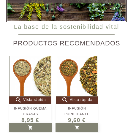
La base de la sostenibilidad vital
PRODUCTOS RECOMENDADOS


Vista rápida
Vista rápida
INFUSIÓN QUEMA
INFUSIÓN
GRASAS
PURIFICANTE
8,95 €
9,60 €


AÑADIR AL CARRITO
AÑADIR AL CARRITO