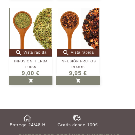


Vista rápida
Vista rápida
INFUSIÓN HIERBA
INFUSIÓN FRUTOS
LUISA
ROJOS
9,00 €
9,95 €


AÑADIR AL CARRITO
AÑADIR AL CARRITO
Entrega 24/48 H.
Gratis desde 100€