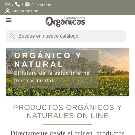
/
/
/
Contacto

Iniciar sesión

search
Previous
Next
ORGÁNICO Y
NATURAL
El futuro de la salud interna
física y mental
PRODUCTOS ORGÁNICOS Y
NATURALES ON LINE
Directamente desde el origen, productos