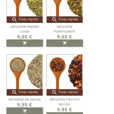


Vista rápida
Vista rápida
INFUSIÓN HIERBA
INFUSIÓN
LUISA
PURIFICANTE
9,00 €
9,60 €


AÑADIR AL CARRITO
AÑADIR AL CARRITO


Vista rápida
Vista rápida
INFUSIÓN DE SALVIA
INFUSIÓN FRUTOS
9,95 €
ROJOS
9,95 €

AÑADIR AL CARRITO