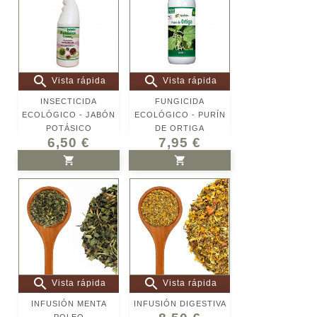


Vista rápida
Vista rápida
INSECTICIDA
FUNGICIDA
ECOLÓGICO - JABÓN
ECOLÓGICO - PURÍN
POTÁSICO
DE ORTIGA
6,50 €
7,95 €


AÑADIR AL CARRITO
AÑADIR AL CARRITO


Vista rápida
Vista rápida
INFUSIÓN MENTA
INFUSIÓN DIGESTIVA