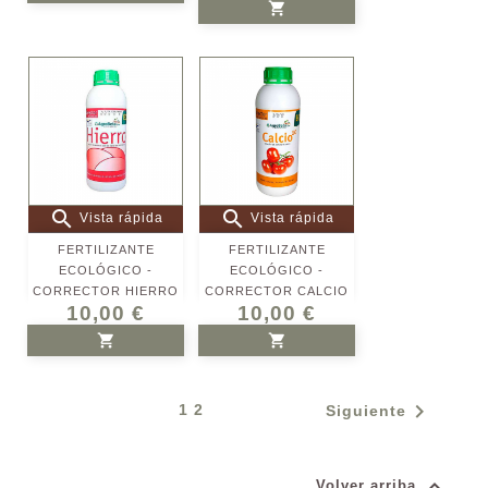

AÑADIR AL CARRITO


Vista rápida
Vista rápida
FERTILIZANTE
FERTILIZANTE
ECOLÓGICO -
ECOLÓGICO -
CORRECTOR HIERRO
CORRECTOR CALCIO
10,00 €
10,00 €


AÑADIR AL CARRITO
AÑADIR AL CARRITO

1
2
Siguiente

Volver arriba