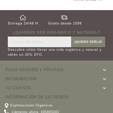
Entrega 24/48 H.
Gratis desde 100€
¿QUIERES SER ORGÁNICO Y NATURAL?
Descubre cómo llevar una vida orgánica y natural y
obtén un 20% DTO.

PAGO SEGURO Y PRIVADO

INFORMACIÓN

TU CUENTA
INFORMACIÓN DE LA TIENDA
Explotaciones Orgánicas
Llámenos ahora:
695805043