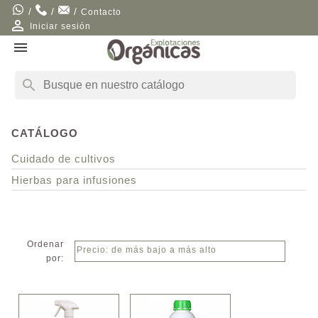
/
/
/
Contacto

Iniciar sesión

search
CATÁLOGO
Cuidado de cultivos
Hierbas para infusiones
Ordenar

Precio: de más bajo a más alto
por: